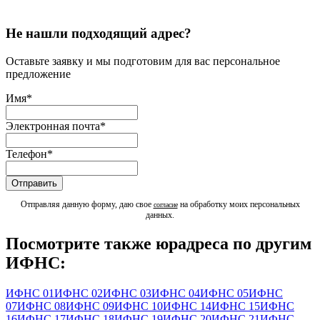
Не нашли подходящий адрес?
Оставьте заявку и мы подготовим для вас персональное
предложение
Имя
*
Электронная почта
*
Телефон
*
Отправляя данную форму, даю свое
на обработку моих персональных
согласие
данных.
Посмотрите также юрадреса по другим
ИФНС:
ИФНС 01
ИФНС 02
ИФНС 03
ИФНС 04
ИФНС 05
ИФНС
07
ИФНС 08
ИФНС 09
ИФНС 10
ИФНС 14
ИФНС 15
ИФНС
16
ИФНС 17
ИФНС 18
ИФНС 19
ИФНС 20
ИФНС 21
ИФНС