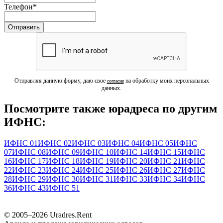
Телефон
*
Отправляя данную форму, даю свое
на обработку моих персональных
согласие
данных.
Посмотрите также юрадреса по другим
ИФНС:
ИФНС 01
ИФНС 02
ИФНС 03
ИФНС 04
ИФНС 05
ИФНС
07
ИФНС 08
ИФНС 09
ИФНС 10
ИФНС 14
ИФНС 15
ИФНС
16
ИФНС 17
ИФНС 18
ИФНС 19
ИФНС 20
ИФНС 21
ИФНС
22
ИФНС 23
ИФНС 24
ИФНС 25
ИФНС 26
ИФНС 27
ИФНС
28
ИФНС 29
ИФНС 30
ИФНС 31
ИФНС 33
ИФНС 34
ИФНС
36
ИФНС 43
ИФНС 51
© 2005–
2026
Uradres.Rent