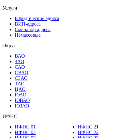
Услуги
Юридические адреса
ВИП-адреса
Смена юр адреса
Немассовые
Округ
ВАО
ЗАО
САО
СВАО
СЗАО
ТАО
ЦАО
ЮАО
ЮВАО
ЮЗАО
ИФНС
ИФНС 01
ИФНС 21
ИФНС 02
ИФНС 22
ИФНС 03
ИФНС 23